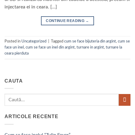
injectarea ei in ceara. […]
CONTINUE READING
→
Posted in
Uncategorized
|
Tagged
cum se face bijuteria din argint
,
cum se
face un inel
,
cum se face un inel din argint
,
turnare in argint
,
turnare la
ceara pierduta
CAUTA
ARTICOLE RECENTE
Cum se face inelul “Tulip Fever”