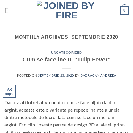
Skip
0
to
content
MONTHLY ARCHIVES:
SEPTEMBRIE 2020
UNCATEGORIZED
Cum se face inelul “Tulip Fever”
POSTED ON
SEPTEMBRIE 23, 2020
BY
BADRAGAN ANDREEA
23
sept.
Daca v-ati intrebat vreodata cum se face bijuteria din
argint, aceasta este o varianta pe repede inainte a uneia
dintre metodele de lucru. Iata cum se face un inel din
argint. Din clip lipseste partea de design 3D a lalelei, print-
ul 3D si realizarea matritei din cauciuc a acesteia, precum si