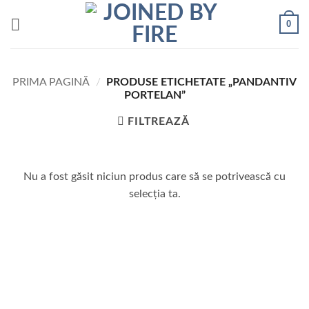
Skip
0
to
content
PRIMA PAGINĂ
/
PRODUSE ETICHETATE „PANDANTIV
PORTELAN”
FILTREAZĂ
Nu a fost găsit niciun produs care să se potrivească cu
selecția ta.