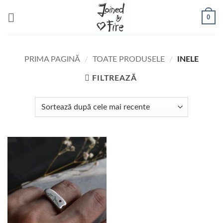
Skip
0
to
content
PRIMA PAGINĂ
/
TOATE PRODUSELE
/
INELE
FILTREAZĂ