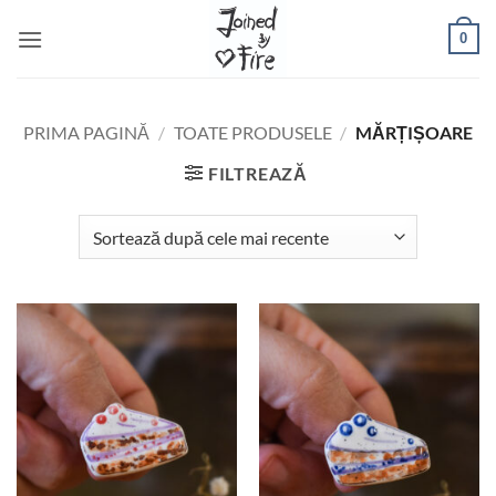
Skip
0
to
content
PRIMA PAGINĂ
/
TOATE PRODUSELE
/
MĂRȚIȘOARE
FILTREAZĂ