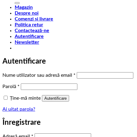
după:
Magazin
Despre noi
Comenzi și livrare
Politica retur
Contactează-ne
Autentificare
Newsletter
Autentificare
Obligatoriu
Nume utilizator sau adresă email
*
Obligatoriu
Parolă
*
Ține-mă minte
Autentificare
Ai uitat parola?
Înregistrare
Obligatoriu
Adresă email
*