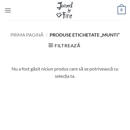
Skip
0
to
content
PRIMA PAGINĂ
/
PRODUSE ETICHETATE „MUNTI”
FILTREAZĂ
Nu a fost găsit niciun produs care să se potrivească cu
selecția ta.