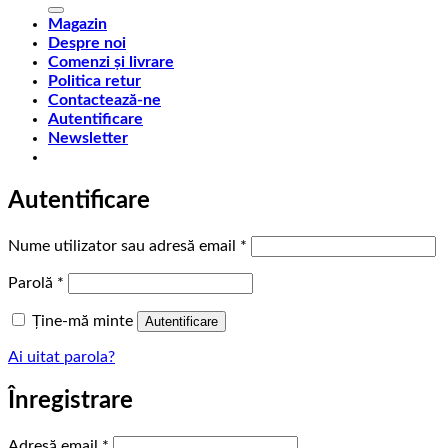
după:
Magazin
Despre noi
Comenzi și livrare
Politica retur
Contactează-ne
Autentificare
Newsletter
Autentificare
Obligatoriu
Nume utilizator sau adresă email
*
Obligatoriu
Parolă
*
Ține-mă minte
Autentificare
Ai uitat parola?
Înregistrare
Obligatoriu
Adresă email
*