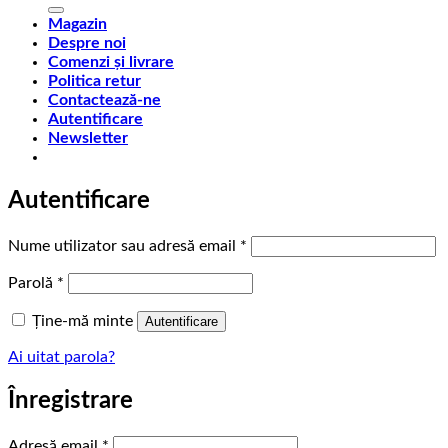
după:
Magazin
Despre noi
Comenzi și livrare
Politica retur
Contactează-ne
Autentificare
Newsletter
Autentificare
Obligatoriu
Nume utilizator sau adresă email
*
Obligatoriu
Parolă
*
Ține-mă minte
Autentificare
Ai uitat parola?
Înregistrare
Obligatoriu
Adresă email
*