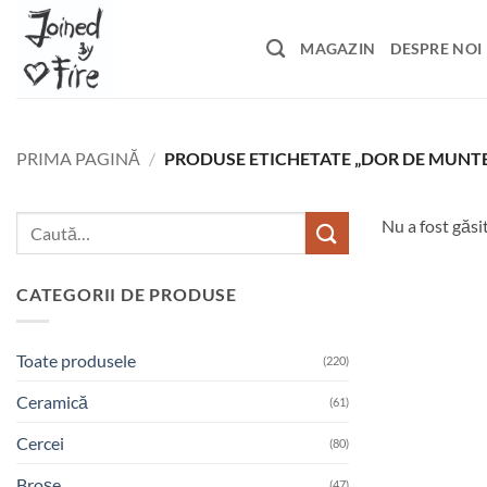
Skip
to
MAGAZIN
DESPRE NOI
content
PRIMA PAGINĂ
/
PRODUSE ETICHETATE „DOR DE MUNT
Caută
Nu a fost găsi
după:
CATEGORII DE PRODUSE
Toate produsele
(220)
Ceramică
(61)
Cercei
(80)
Broșe
(47)