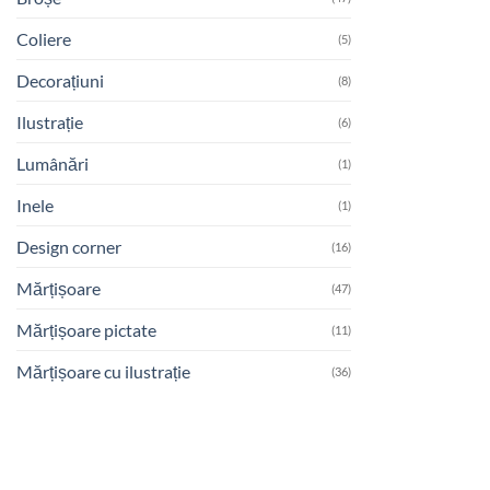
Coliere
(5)
Decorațiuni
(8)
Ilustrație
(6)
Lumânări
(1)
Inele
(1)
Design corner
(16)
Mărțișoare
(47)
Mărțișoare pictate
(11)
Mărțișoare cu ilustrație
(36)