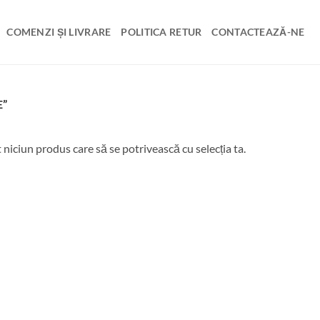
COMENZI ȘI LIVRARE
POLITICA RETUR
CONTACTEAZĂ-NE
E”
t niciun produs care să se potrivească cu selecția ta.