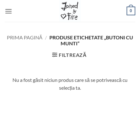
Skip
0
to
content
PRIMA PAGINĂ
/
PRODUSE ETICHETATE „BUTONI CU
MUNTI”
FILTREAZĂ
Nu a fost găsit niciun produs care să se potrivească cu
selecția ta.