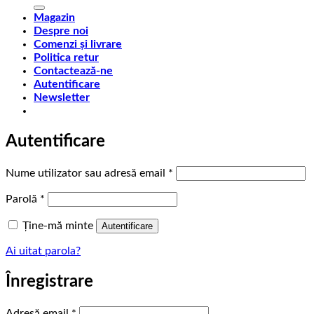
după:
Magazin
Despre noi
Comenzi și livrare
Politica retur
Contactează-ne
Autentificare
Newsletter
Autentificare
Obligatoriu
Nume utilizator sau adresă email
*
Obligatoriu
Parolă
*
Ține-mă minte
Autentificare
Ai uitat parola?
Înregistrare
Obligatoriu
Adresă email
*