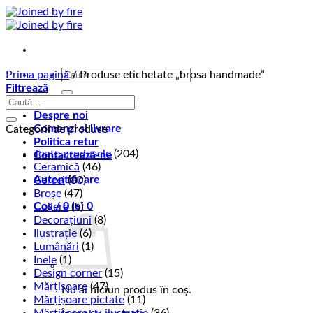
Skip
to
content
Caută
Prima pagină
/
Produse etichetate „brosa handmade”
după:
Filtrează
Caută
Magazin
după:
Despre noi
Comenzi și livrare
Categorii de produse
Politica retur
Toate produsele
(204)
Contactează-ne
Ceramică
(46)
Autentificare
Cercei
(80)
Broșe
(47)
Coș /
0
lei
0
Coliere
(5)
Decorațiuni
(8)
Ilustrație
(6)
Lumânări
(1)
Inele
(1)
Design corner
(15)
Mărțișoare
(47)
Nu ai niciun produs în coș.
Mărțișoare pictate
(11)