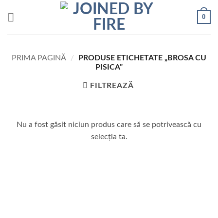
Skip
0
to
content
PRIMA PAGINĂ
/
PRODUSE ETICHETATE „BROSA CU
PISICA”
FILTREAZĂ
Nu a fost găsit niciun produs care să se potrivească cu
selecția ta.