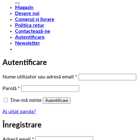
după:
Magazin
Despre noi
Comenzi și livrare
Politica retur
Contactează-ne
Autentificare
Newsletter
Autentificare
Obligatoriu
Nume utilizator sau adresă email
*
Obligatoriu
Parolă
*
Ține-mă minte
Autentificare
Ai uitat parola?
Înregistrare
Obligatoriu
Adresă email
*