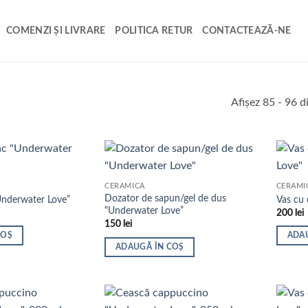
COMENZI ȘI LIVRARE
POLITICA RETUR
CONTACTEAZĂ-NE
Afișez 85 - 96 d
CERAMICĂ
CERAMI
Dozator de sapun/gel de dus
Underwater Love”
Vas cu
“Underwater Love”
200
lei
150
lei
COȘ
ADA
ADAUGĂ ÎN COȘ