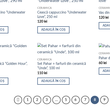
CERAMICĂ
CERAMI
ino “Underwater
Cească cappuccino “Underwater
Vas din
Love”, 250 ml
120
lei
120
lei
ADA
COȘ
ADAUGĂ ÎN COȘ
CERAMI
Pahar d
CERAMICĂ
60
lei
ică “Golden Hour”,
Set Pahar + farfurii din ceramică
“Unde”, 100 ml
ADA
110
lei
COȘ
ADAUGĂ ÎN COȘ
1
2
3
…
5
6
7
8
9