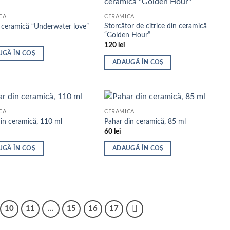
CĂ
CERAMICĂ
Storcător de citrice din ceramică
 ceramică “Underwater love”
“Golden Hour”
120
lei
UGĂ ÎN COȘ
ADAUGĂ ÎN COȘ
CĂ
CERAMICĂ
in ceramică, 110 ml
Pahar din ceramică, 85 ml
60
lei
UGĂ ÎN COȘ
ADAUGĂ ÎN COȘ
10
11
…
15
16
17