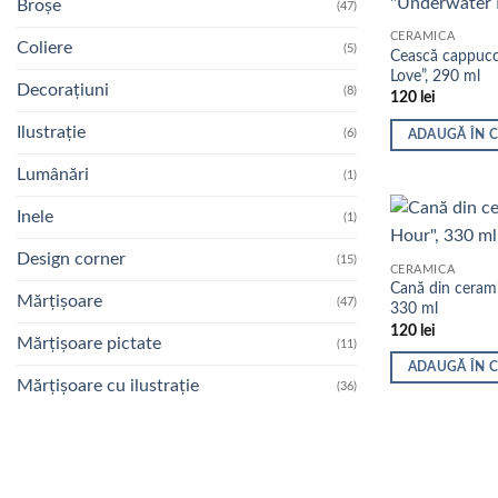
Broșe
(47)
CERAMICĂ
Coliere
(5)
Cească cappucc
Love”, 290 ml
Decorațiuni
(8)
120
lei
Ilustrație
(6)
ADAUGĂ ÎN 
Lumânări
(1)
Inele
(1)
Design corner
(15)
CERAMICĂ
Cană din ceram
Mărțișoare
(47)
330 ml
120
lei
Mărțișoare pictate
(11)
ADAUGĂ ÎN 
Mărțișoare cu ilustrație
(36)