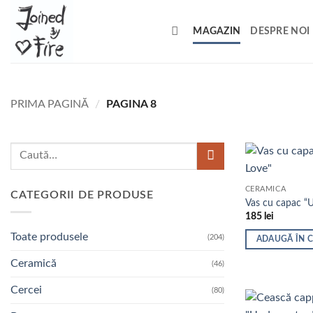
Skip
to
MAGAZIN
DESPRE NOI
content
PRIMA PAGINĂ
/
PAGINA 8
Caută
după:
CERAMICĂ
CATEGORII DE PRODUSE
Vas cu capac “
185
lei
Toate produsele
(204)
ADAUGĂ ÎN 
Ceramică
(46)
Cercei
(80)