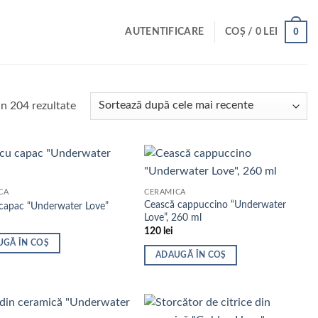
0
AUTENTIFICARE
COȘ /
0
LEI
Sortat
in 204 rezultate
după
cele
mai
recente
CĂ
CERAMICĂ
Cească cappuccino “Underwater
 capac “Underwater Love”
Love”, 260 ml
120
lei
UGĂ ÎN COȘ
ADAUGĂ ÎN COȘ