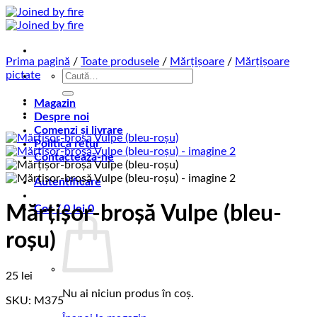
Skip
to
content
Prima pagină
/
Toate produsele
/
Mărțișoare
/
Mărțișoare
Caută
pictate
după:
Magazin
Despre noi
Comenzi și livrare
Politica retur
Contactează-ne
Autentificare
Mărțișor-broșă Vulpe (bleu-
Coș /
0
lei
0
roșu)
25
lei
Nu ai niciun produs în coș.
SKU: M375