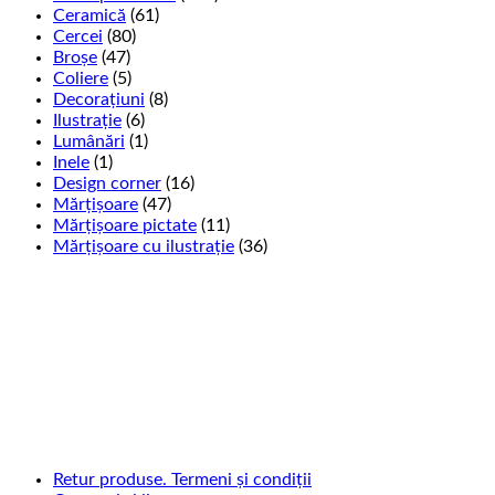
Ceramică
(61)
Cercei
(80)
Broșe
(47)
Coliere
(5)
Decorațiuni
(8)
Ilustrație
(6)
Lumânări
(1)
Inele
(1)
Design corner
(16)
Mărțișoare
(47)
Mărțișoare pictate
(11)
Mărțișoare cu ilustrație
(36)
Retur produse. Termeni și condiții