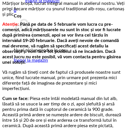
Înapoi la magazin
Mărțișor broșă, lucrat integral manual în atelierul nostru. Veți
primi fiecare mărțișor cu șnurul tradițional alb-roșu, cartonaș
0
și plic.
Coș
Atenție:
Până pe data de 5 februarie vom lucra
cu pre-
comenzi, adică mărțișoarele nu sunt în stoc și vor fi lucrate
după primirea comenzii, apoi se vor livra cel târziu în
intervalul 19-20 februarie. Dacă aveți nevoie de comandă
mai devreme, vă rugăm să specificați acest detaliu la
Nu ai niciun produs în coș.
observații și vom face tot posibilul să ne încadrăm. Dacă
acest lucru nu este posibil, vă vom contacta pentru găsirea
Înapoi la magazin
unei soluții.
Vă rugăm să țineți cont de faptul că produsele noastre sunt
unice, fiind lucrate manual, prin urmare pot prezenta mici
diferențe față de imaginea de prezentare și mici
imperfecțiuni.
Cum se face:
Piesa este întâi modelată manual din lut alb,
lăsată să se usuce la aer timp de o zi, apoi șlefuită și arsă
pentru prima dată în cuptorul de ceramică la 900 grade.
Această primă ardere se numește ardere de biscuit, durează
între 16 și 20 de ore și este arderea ce transformă lutul în
ceramică. După această primă ardere piesa este pictată,