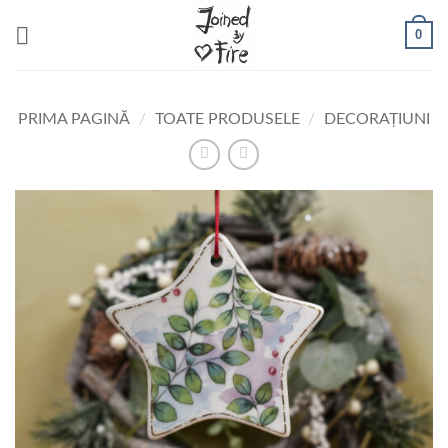
Skip
0
to
content
PRIMA PAGINĂ
/
TOATE PRODUSELE
/
DECORAȚIUNI