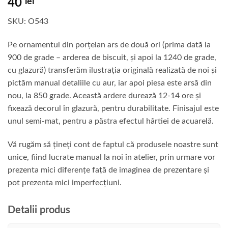
40
lei
SKU: O543
Pe ornamentul din porțelan ars de două ori (prima dată la
900 de grade – arderea de biscuit, și apoi la 1240 de grade,
cu glazură) transferăm ilustrația originală realizată de noi și
pictăm manual detaliile cu aur, iar apoi piesa este arsă din
nou, la 850 grade. Această ardere durează 12-14 ore și
fixează decorul în glazură, pentru durabilitate. Finisajul este
unul semi-mat, pentru a păstra efectul hârtiei de acuarelă.
Vă rugăm să țineți cont de faptul că produsele noastre sunt
unice, fiind lucrate manual la noi în atelier, prin urmare vor
prezenta mici diferențe față de imaginea de prezentare și
pot prezenta mici imperfecțiuni.
Detalii produs