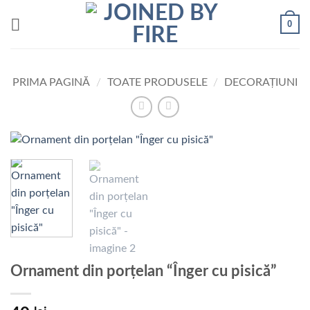
Skip
0
to
content
PRIMA PAGINĂ
/
TOATE PRODUSELE
/
DECORAȚIUNI
Ornament din porțelan “Înger cu pisică”