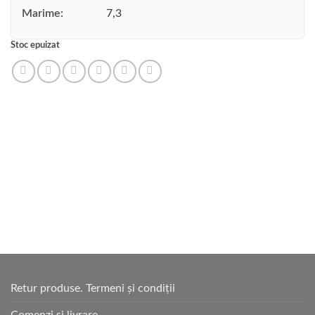
Marime:
7,3
Stoc epuizat
Retur produse. Termeni și condiții