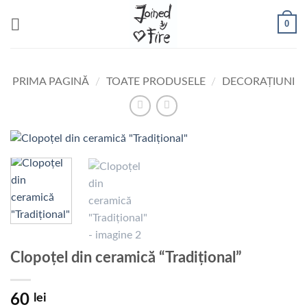
Skip
0
to
content
PRIMA PAGINĂ
/
TOATE PRODUSELE
/
DECORAȚIUNI
Clopoțel din ceramică “Tradițional”
60
lei