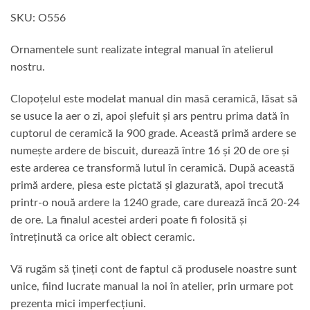
SKU: O556
Ornamentele sunt realizate integral manual în atelierul
nostru.
Clopoțelul este modelat manual din masă ceramică, lăsat să
se usuce la aer o zi, apoi șlefuit și ars pentru prima dată în
cuptorul de ceramică la 900 grade. Această primă ardere se
numește ardere de biscuit, durează între 16 și 20 de ore și
este arderea ce transformă lutul în ceramică. După această
primă ardere, piesa este pictată și glazurată, apoi trecută
printr-o nouă ardere la 1240 grade, care durează încă 20-24
de ore. La finalul acestei arderi poate fi folosită și
întreținută ca orice alt obiect ceramic.
Vă rugăm să țineți cont de faptul că produsele noastre sunt
unice, fiind lucrate manual la noi în atelier, prin urmare pot
prezenta mici imperfecțiuni.