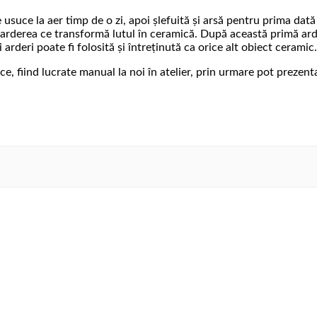
 usuce la aer timp de o zi, apoi șlefuită și arsă pentru prima da
 arderea ce transformă lutul în ceramică. După această primă arde
arderi poate fi folosită și întreținută ca orice alt obiect ceramic.
e, fiind lucrate manual la noi în atelier, prin urmare pot prezent