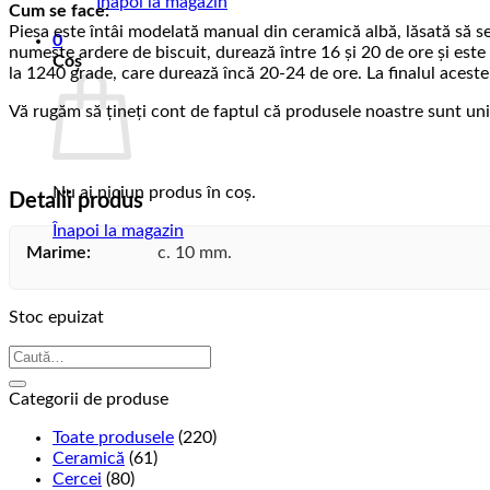
Înapoi la magazin
Cum se face:
Piesa este întâi modelată manual din ceramică albă, lăsată să se
0
numește ardere de biscuit, durează între 16 și 20 de ore și este
Coș
la 1240 grade, care durează încă 20-24 de ore. La finalul acestei 
Vă rugăm să țineți cont de faptul că produsele noastre sunt unic
Nu ai niciun produs în coș.
Detalii produs
Înapoi la magazin
Marime:
c. 10 mm.
Stoc epuizat
Caută
după:
Categorii de produse
Toate produsele
(220)
Ceramică
(61)
Cercei
(80)