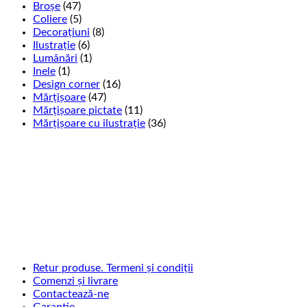
Broșe
(47)
Coliere
(5)
Decorațiuni
(8)
Ilustrație
(6)
Lumânări
(1)
Inele
(1)
Design corner
(16)
Mărțișoare
(47)
Mărțișoare pictate
(11)
Mărțișoare cu ilustrație
(36)
Retur produse. Termeni și condiții
Comenzi și livrare
Contactează-ne
Garantie