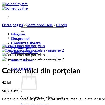
Skip
to
content
Caută
Prima pagină
/
Toate produsele
/
Cercei
după:
Magazin
Despre noi
Comenzi și livrare
Politica retur
Contactează-ne
Autentificare
Coș /
0
lei
0
Cercei mici din porțelan
40
lei
SKU: CB522
Nu ai niciun produs în coș.
Cercei din porțelan pictat, lucrați integral manual în atelierul n