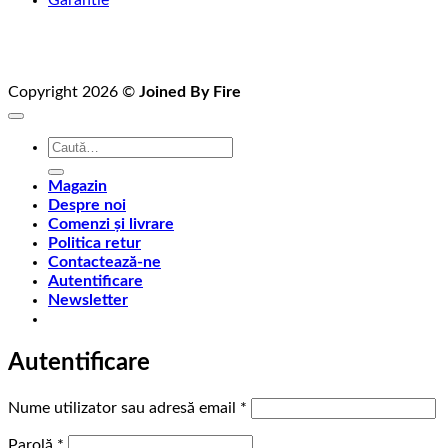
Copyright 2026 ©
Joined By Fire
Caută
după:
Magazin
Despre noi
Comenzi și livrare
Politica retur
Contactează-ne
Autentificare
Newsletter
Autentificare
Obligatoriu
Nume utilizator sau adresă email
*
Obligatoriu
Parolă
*