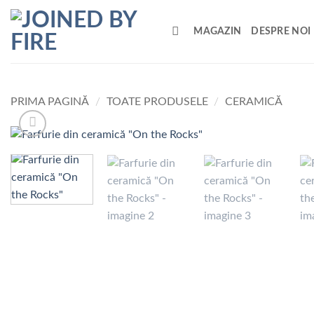
Skip
to
MAGAZIN
DESPRE NOI
content
PRIMA PAGINĂ
/
TOATE PRODUSELE
/
CERAMICĂ