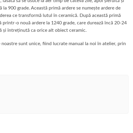
lăsată să se usuce la aer timp de câteva zile, apoi șlefuită și
ă la 900 grade. Această primă ardere se numește ardere de
 arderea ce transformă lutul în ceramică. După această primă
tă printr-o nouă ardere la 1240 grade, care durează încă 20-24
tă și întreținută ca orice alt obiect ceramic.
noastre sunt unice, fiind lucrate manual la noi în atelier, prin