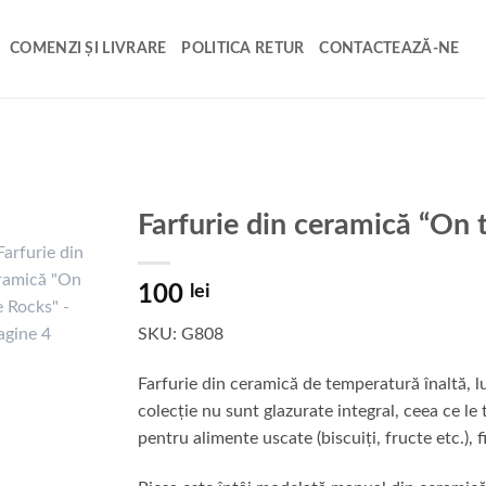
COMENZI ȘI LIVRARE
POLITICA RETUR
CONTACTEAZĂ-NE
Farfurie din ceramică “On 
100
lei
SKU: G808
Farfurie din ceramică de temperatură înaltă, lu
colecție nu sunt glazurate integral, ceea ce le t
pentru alimente uscate (biscuiți, fructe etc.), 