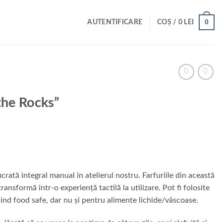
0
AUTENTIFICARE
COȘ /
0
LEI
the Rocks”
crată integral manual în atelierul nostru. Farfuriile din această
ransformă într-o experiență tactilă la utilizare. Pot fi folosite
fiind food safe, dar nu și pentru alimente lichide/vâscoase.