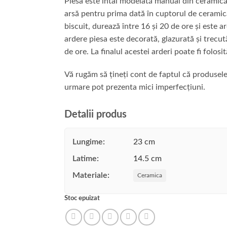
Piesa este întâi modelată manual din ceramică, 
arsă pentru prima dată în cuptorul de ceramic
biscuit, durează între 16 și 20 de ore și este
ardere piesa este decorată, glazurată și trecu
de ore. La finalul acestei arderi poate fi folosi
Vă rugăm să țineți cont de faptul că produsele 
urmare pot prezenta mici imperfecțiuni.
Detalii produs
Lungime:
23 cm
Latime:
14.5 cm
Materiale:
Ceramica
Stoc epuizat